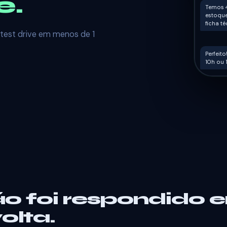
e.
Temos 4
estoque
ficha té
 test drive em menos de 1
Perfeit
10h ou 
ão foi respondido 
olta.