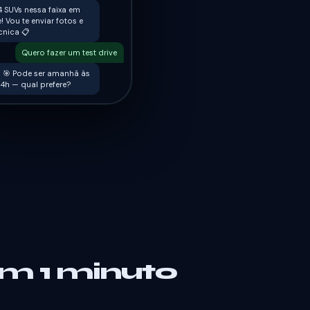
 SUVs nessa faixa em
! Vou te enviar fotos e
cnica 📋
Quero fazer um test drive
o! 🎯 Pode ser amanhã às
14h — qual prefere?
em 1 minuto