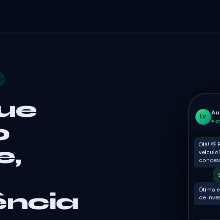
que
Au
LV
● o
o
Olá! 👋
e,
veículo
concess
Ótima e
ência
de inve